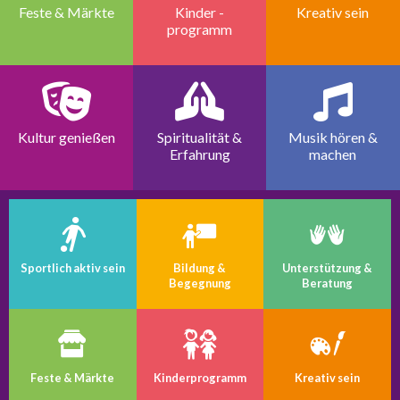
Feste & Märkte
Kinder -
Kreativ sein
programm
Kultur genießen
Spiritualität &
Musik hören &
Erfahrung
machen
Sportlich aktiv sein
Bildung &
Unterstützung &
Begegnung
Beratung
Feste & Märkte
Kinder­programm
Kreativ sein