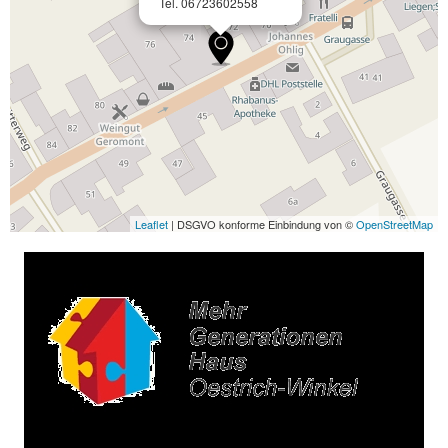
Tel. 06723602558
Leaflet
| DSGVO konforme Einbindung von ©
OpenStreetMap