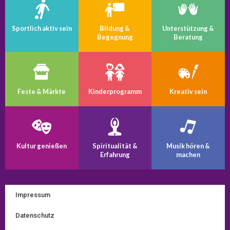
Sportlich aktiv sein
Bildung &
Unterstützung &
Begegnung
Beratung
Feste & Märkte
Kinder­programm
Kreativ sein
Kultur genießen
Spiritualität &
Musik hören &
Erfahrung
machen
Impressum
Datenschutz