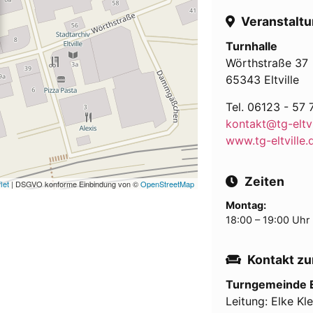
Veranstaltu
Turnhalle
Wörthstraße 37
65343 Eltville
Tel. 06123 - 57 
kontakt@tg-eltvi
www.tg-eltville.
Zeiten
let
| DSGVO konforme Einbindung von ©
OpenStreetMap
Montag:
18:00 – 19:00 Uhr
Kontakt zu
Turngemeinde El
Leitung: Elke Kl