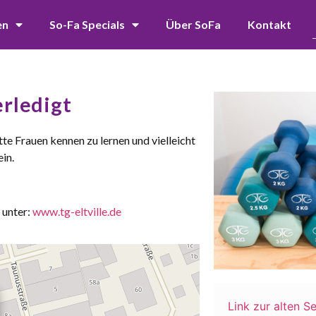
en
So-Fa Specials
Über SoFa
Kontakt
rledigt
tte Frauen kennen zu lernen und vielleicht
in.
 unter:
www.tg-eltville.de
Link zur alten Se