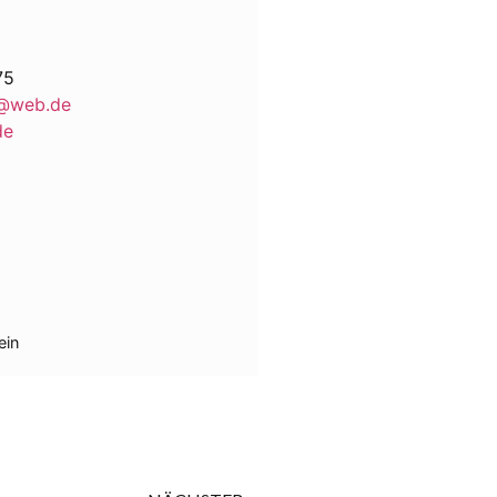
75
t@web.de
de
ein