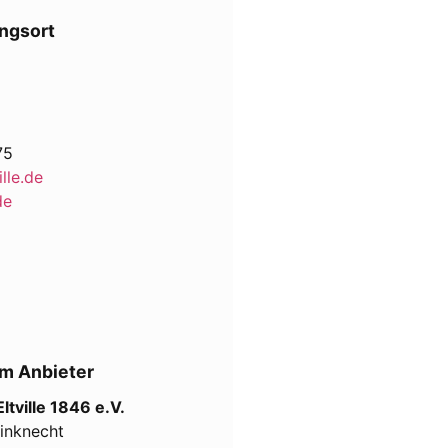
ngsort
75
lle.de
de
m Anbieter
tville 1846 e.V.
einknecht