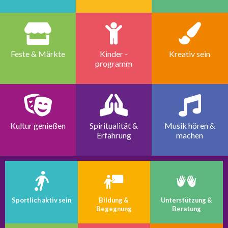
Feste & Märkte
Kinder -
Kreativ sein
programm
Kultur genießen
Spiritualität &
Musik hören &
Erfahrung
machen
Sportlich aktiv sein
Bildung &
Unterstützung &
Begegnung
Beratung