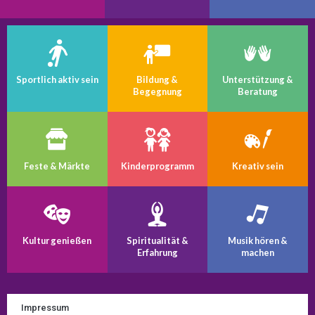
Sportlich aktiv sein
Bildung &
Unterstützung &
Begegnung
Beratung
Feste & Märkte
Kinder­programm
Kreativ sein
Kultur genießen
Spiritualität &
Musik hören &
Erfahrung
machen
Impressum