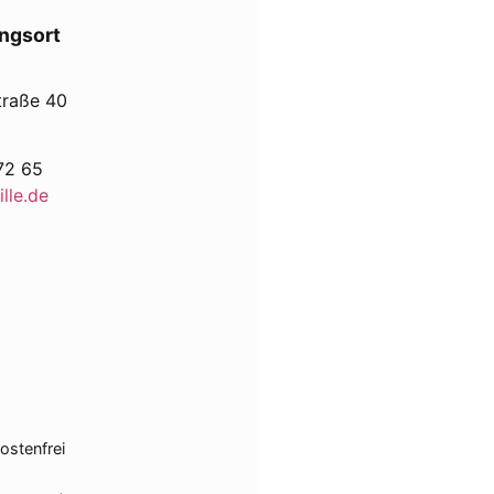
ngsort
traße 40
72 65
lle.de
ostenfrei