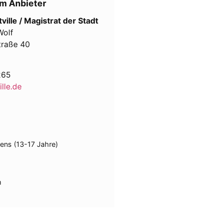
m Anbieter
ville / Magistrat der Stadt
Wolf
traße 40
265
lle.de
eens (13-17 Jahre)
m