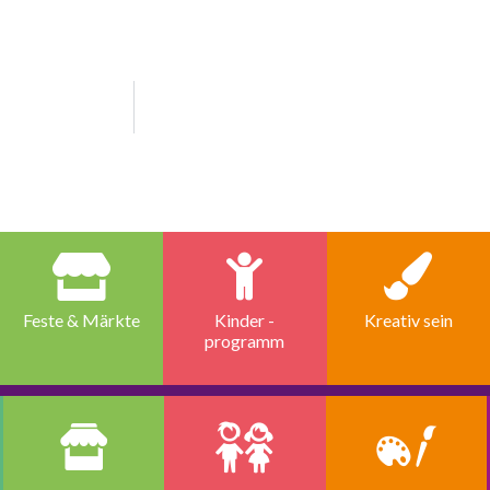
Feste & Märkte
Kinder -
Kreativ sein
programm