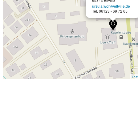
65343 Eltville
ursula.wolf@eltville.de
Tel. 06123 - 69 72 65
Leaf