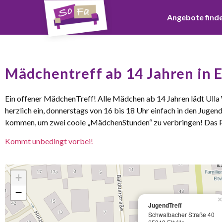
Angebote find
Mädchentreff ab 14 Jahren in El
Ein offener MädchenTreff! Alle Mädchen ab 14 Jahren lädt Ulla W
herzlich ein, donnerstags von 16 bis 18 Uhr einfach in den Jugen
kommen, um zwei coole „MädchenStunden“ zu verbringen! Das 
Kommt unbedingt vorbei!
+
−
×
JugendTreff
Schwalbacher Straße 40