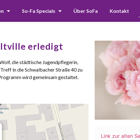
en
So-Fa Specials
Über SoFa
Kontakt
tville erledigt
olf, die städtische Jugendpflegerin,
dTreff in die Schwalbacher Straße 40 zu
Programm wird gemeinsam gestaltet.
Link zur alten Se