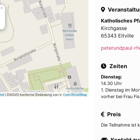
×
Veranstaltu
Katholisches P
Kirchgasse
65343 Eltville
peterundpaul-rh
Zeiten
Dienstag:
14.30 Uhr
1. Dienstag im Mon
let
| DSGVO konforme Einbindung von ©
OpenStreetMap
vorher bei Frau F
Preis
Die Teilnahme ist k
Kontakt zu