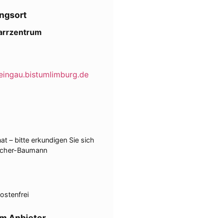
ngsort
farrzentrum
eingau.bistumlimburg.de
at – bitte erkundigen Sie sich
ischer-Baumann
ostenfrei
m Anbieter