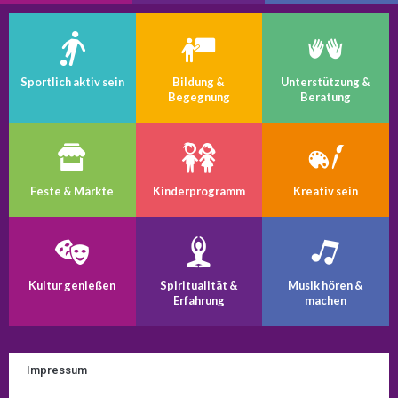
Sportlich aktiv sein
Bildung &
Unterstützung &
Begegnung
Beratung
Feste & Märkte
Kinder­programm
Kreativ sein
Kultur genießen
Spiritualität &
Musik hören &
Erfahrung
machen
Impressum