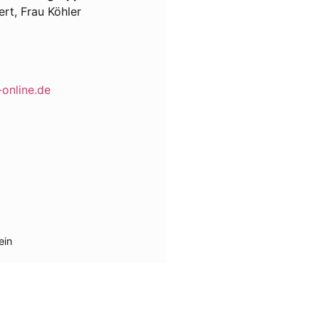
ert, Frau Köhler
-online.de
ein