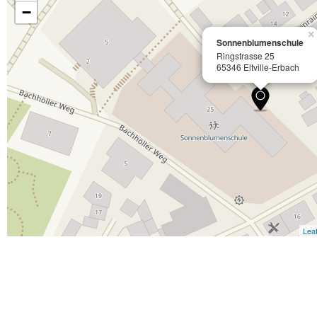
−
×
Sonnenblumenschule
Ringstrasse 25
65346 Eltville-Erbach
Leaf