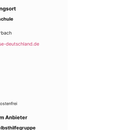
ngsort
chule
Erbach
e-deutschland.de
ostenfrei
m Anbieter
lbsthilfegruppe