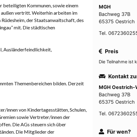
der beteiligten Kommunen, sowie einem
MGH
 außen vertritt. Weiterhin arbeiten im
Bachweg 37B
on Rüdesheim, der Staatsanwaltschaft, des
65375 Oestrich
ngau” mit. Die städtischen
Tel. 067236025
, Ausländerfeindlichkeit,
Preis
Die Teilnahme ist k
Kontakt zu
immten Themenbereichen bilden. Derzeit
MGH Oestrich-
Bachweg 37B
65375 Oestrich
er/innen von Kindertagesstätten, Schulen,
Tel. 067236025
 Gremien sowie Vertreter/innen der
ffen. Die AGs steuern sich über
Für wen?
tänden. Die Mitglieder der