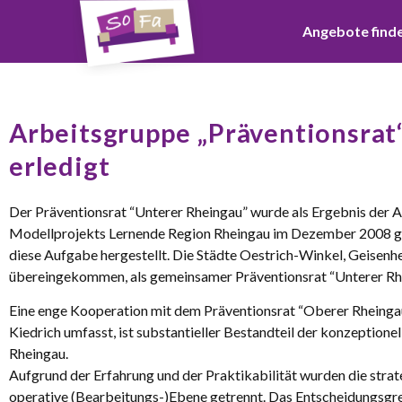
Angebote find
Arbeitsgruppe „Präventionsrat
erledigt
Der Präventionsrat “Unterer Rheingau” wurde als Ergebnis der
Modellprojekts Lernende Region Rheingau im Dezember 2008 ge
diese Aufgabe hergestellt. Die Städte Oestrich-Winkel, Geisenh
übereingekommen, als gemeinsamer Präventionsrat “Unterer R
Eine enge Kooperation mit dem Präventionsrat “Oberer Rheingau”
Kiedrich umfasst, ist substantieller Bestandteil der konzeption
Rheingau.
Aufgrund der Erfahrung und der Praktikabilität wurden die stra
operative (Bearbeitungs-)Ebene getrennt. Das Entscheidungsgr