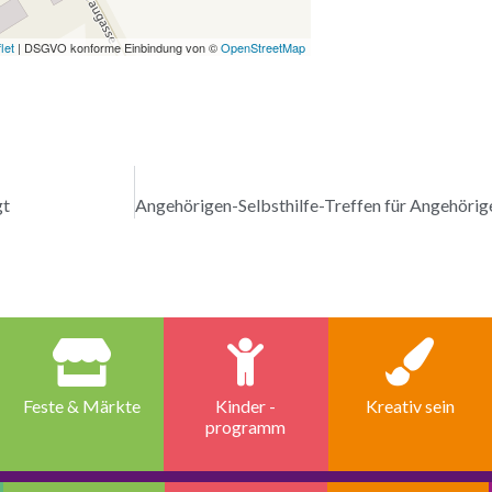
let
| DSGVO konforme Einbindung von ©
OpenStreetMap
gt
Feste & Märkte
Kinder -
Kreativ sein
programm