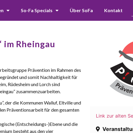
en
So-Fa Specials
Über SoFa
Kontakt
“ im Rheingau
 Arbeitsgruppe Prävention im Rahmen des
gründet und somit Nachhaltigkeit für
eim, Rüdesheim und Lorch sind
heingau” zusammenzuarbeiten.
, der die Kommunen Walluf, Eltville und
ellen Präventionsarbeit für den gesamten
Link zur alten Se
tegische (Entscheidungs-)Ebene und die
Veranstaltu
emium besteht aus den vier