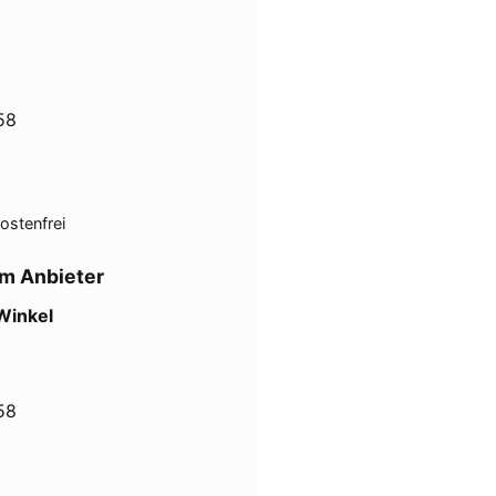
58
ostenfrei
m Anbieter
Winkel
58