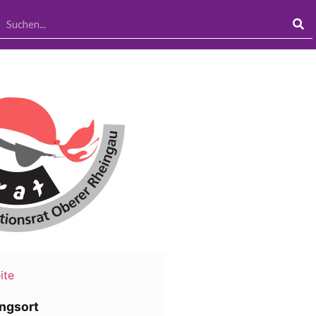
ite
ngsort