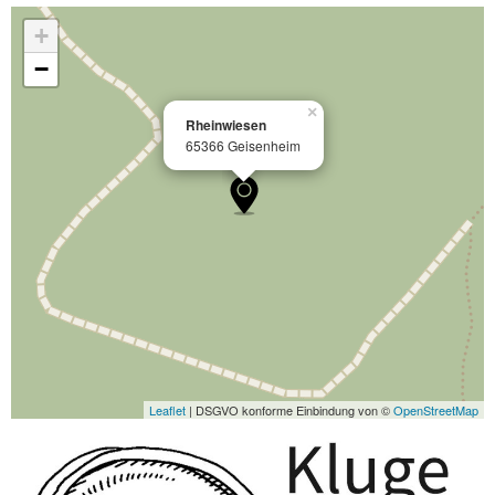
+
−
×
Rheinwiesen
65366 Geisenheim
Leaflet
| DSGVO konforme Einbindung von ©
OpenStreetMap