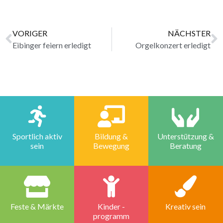
VORIGER
NÄCHSTER
Eibinger feiern erledigt
Orgelkonzert erledigt
Sportlich aktiv
Bildung &
Unterstützung &
sein
Bewegung
Beratung
Feste & Märkte
Kinder -
Kreativ sein
programm