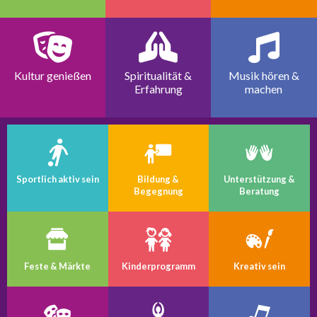
Kultur genießen
Spiritualität &
Musik hören &
Erfahrung
machen
Sportlich aktiv sein
Bildung &
Unterstützung &
Begegnung
Beratung
Feste & Märkte
Kinder­programm
Kreativ sein