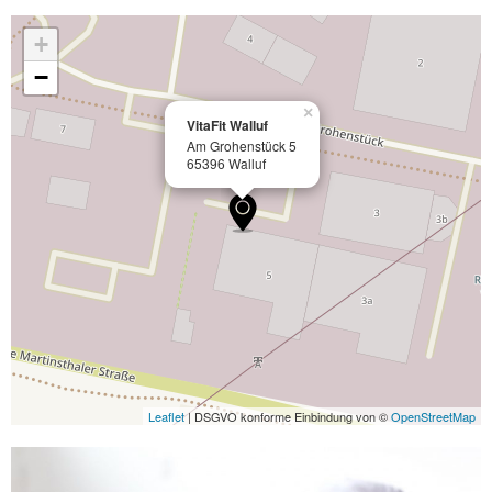
+
−
×
VitaFit Walluf
Am Grohenstück 5
65396 Walluf
Leaflet
| DSGVO konforme Einbindung von ©
OpenStreetMap