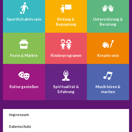
Sportlich aktiv sein
Bildung &
Unterstützung &
Begegnung
Beratung
Feste & Märkte
Kinder­programm
Kreativ sein
Kultur genießen
Spiritualität &
Musik hören &
Erfahrung
machen
Impressum
Datenschutz