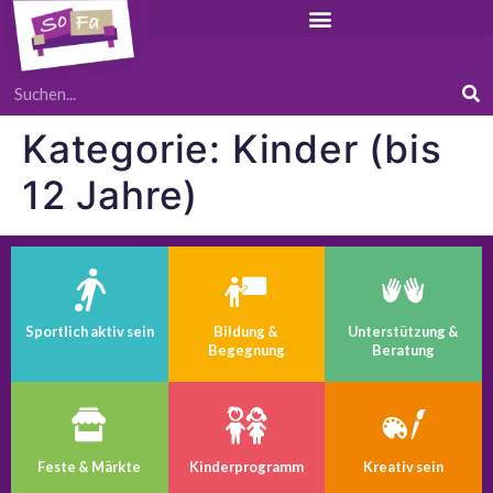
Kategorie:
Kinder (bis
12 Jahre)
Sportlich aktiv sein
Bildung &
Unterstützung &
Begegnung
Beratung
Feste & Märkte
Kinder­programm
Kreativ sein