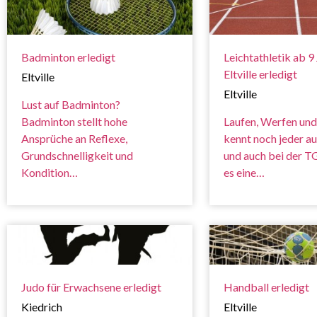
Badminton erledigt
Leichtathletik ab 9 
Eltville erledigt
Eltville
Eltville
Lust auf Badminton?
Badminton stellt hohe
Laufen, Werfen und
Ansprüche an Reflexe,
kennt noch jeder au
Grundschnelligkeit und
und auch bei der TG 
Kondition…
es eine…
Judo für Erwachsene erledigt
Handball erledigt
Kiedrich
Eltville