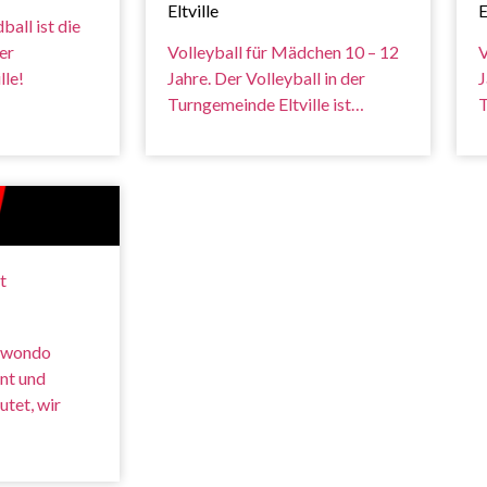
Eltville
E
all ist die
er
Volleyball für Mädchen 10 – 12
V
lle!
Jahre. Der Volleyball in der
J
Turngemeinde Eltville ist…
T
t
ekwondo
hnt und
utet, wir