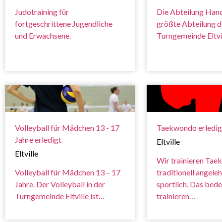
Judotraining für
Die Abteilung Handb
fortgeschrittene Jugendliche
größte Abteilung d
und Erwachsene.
Turngemeinde Eltvi
Volleyball für Mädchen 13 - 17
Taekwondo erledig
Jahre erledigt
Eltville
Eltville
Wir trainieren Ta
Volleyball für Mädchen 13 – 17
traditionell angele
Jahre. Der Volleyball in der
sportlich. Das bede
Turngemeinde Eltville ist…
trainieren…