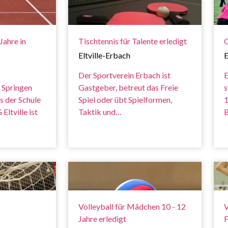
Jahre in
Tischtennis für Talente erledigt
O
Eltville-Erbach
E
Der Sportverein Erbach ist
E
 Springen
Gastgeber, betreut das Freie
s
s der Schule
Spiel oder übt Spielformen,
1
Eltville ist
Taktik und…
B
Volleyball für Mädchen 10 - 12
V
Jahre erledigt
F