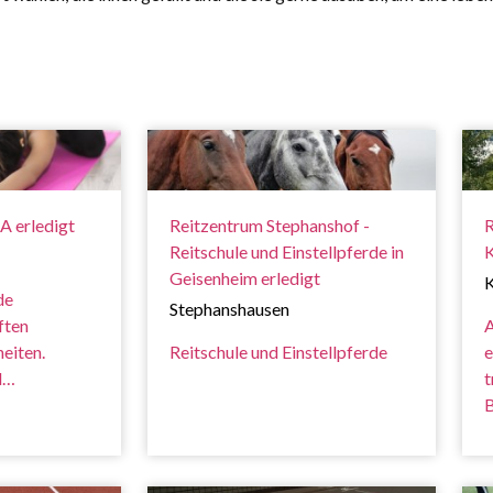
 erledigt
Reitzentrum Stephanshof -
R
Reitschule und Einstellpferde in
K
Geisenheim erledigt
K
de
Stephanshausen
ften
A
heiten.
Reitschule und Einstellpferde
e
d…
t